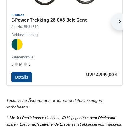
E-Bikes
E-Power Trekking 28 CX8 Belt Gent
Art.Nr.: BK31315
Farbbezeichnung
Dark Tourquoise, Gold
Rahmengröße
S
M
L
UVP 4.999,00 €
Details
Details - E-Power Trekking 28 CX8 Belt Gent
Technische Änderungen, Irrtümer und Auslassungen
vorbehalten.
*
Mit JobRad® kannst du bis zu 40 % gegenüber dem Direktkauf
sparen.
Die für dich zutreffende Ersparnis ist abhängig vom Radpreis,