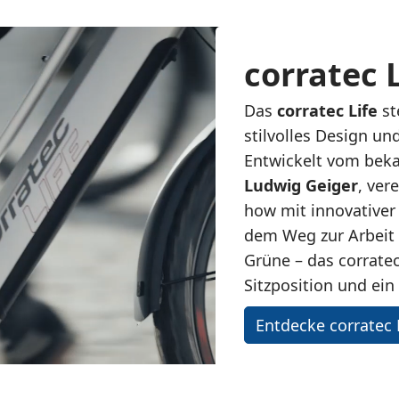
corratec L
Das
corratec Life
st
stilvolles Design un
Entwickelt vom bek
Ludwig Geiger
, ver
how mit innovativer 
dem Weg zur Arbeit 
Grüne – das corratec
Sitzposition und ei
Entdecke corratec 