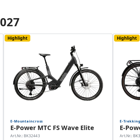
2027
Highlight
Highlight
E-Mountaincross
E-Trekkin
E-Power MTC FS Wave Elite
E-Powe
Art.Nr.: BK32443
Art.Nr.: B