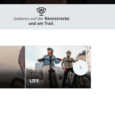
Geboren auf der
Rennstrecke
und am Trail.
LIFE
E-T