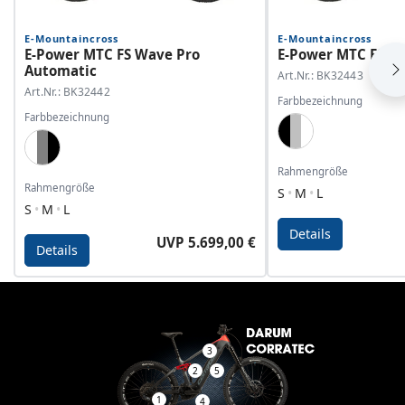
E-Mountaincross
E-Mountaincross
E-Power MTC FS Wave Pro
E-Power MTC FS Wa
Automatic
Art.Nr.: BK32443
Art.Nr.: BK32442
Farbbezeichnung
Farbbezeichnung
Black, Dark Silver
White, Grey, Black
Rahmengröße
Rahmengröße
S
M
L
S
M
L
Details
UVP 5.699,00 €
Details
Details - E-Power MTC FS Wave Pro Automatic
Details - E-Power MTC 
3
2
5
1
4