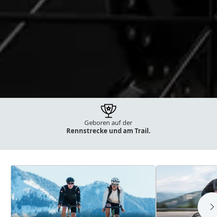
Geboren auf der
35 Jahre Erfahrung
bei Bikes
Rennstrecke und am Trail.
und E-Bikes.
Kategorien