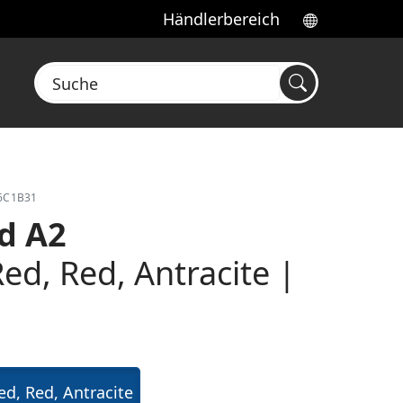
Händlerbereich
Suche
46C1B31
ad A2
ed, Red, Antracite |
d, Red, Antracite