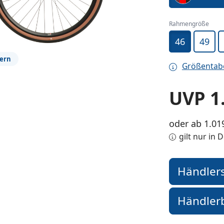
Rahmengröße
46
49
ßern
Größentab
UVP
1
oder ab 1.01
gilt nur in
Händler
Händler