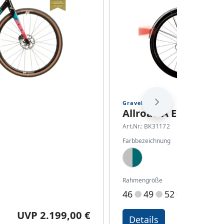
Gravel
Allroad A EQ
Art.Nr.: BK31172
Farbbezeichnung
n
Silver, Petrol
Rahmengröße
46
49
52
55
58
UVP 2.199,00 €
Details