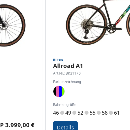
Bikes
Allroad A1
Art.Nr.: BK31170
Farbbezeichnung
Black, Pink, Blue, Neon Gree
Rahmengröße
46
49
52
55
58
61
P 3.999,00 €
Details