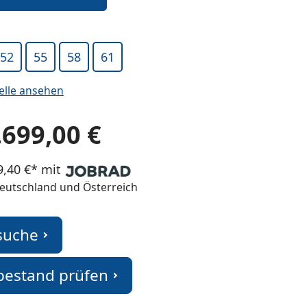
52
55
58
61
elle ansehen
.699,00 €
9,40 €* mit
 Deutschland und Österreich
suche
bestand prüfen