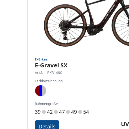
E-Bikes
E-Gravel SX
Art.Nr.: BK31460
Farbbezeichnung
Dark Red, Dark Blue, Silver
Rahmengröße
39
42
47
49
54
UV
Details