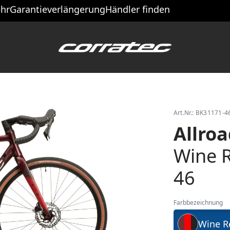
hr
Garantieverlängerung
Händler finden
Art.Nr.: BK31171-
Allro
Wine R
46
Farbbezeichnung
Wine Re