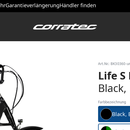
hr
Garantieverlängerung
Händler finden
Art.Nr.: BK30360-u
Life S
Black,
Farbbezeichnung
Black, 