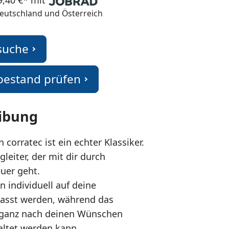
9,40 €* mit
 Deutschland und Österreich
suche
bestand prüfen
ibung
n corratec ist ein echter Klassiker.
gleiter, der mit dir durch
uer geht.
n individuell auf deine
asst werden, während das
 ganz nach deinen Wünschen
taltet werden kann.