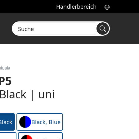
Händlerbereich
Suche
niBBla
 P5
 Black | uni
Black
Black, Blue