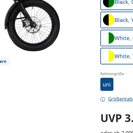
Black,
Black, 
White,
White, 
ßern
Rahmengröße
uni
Größentab
UVP
3