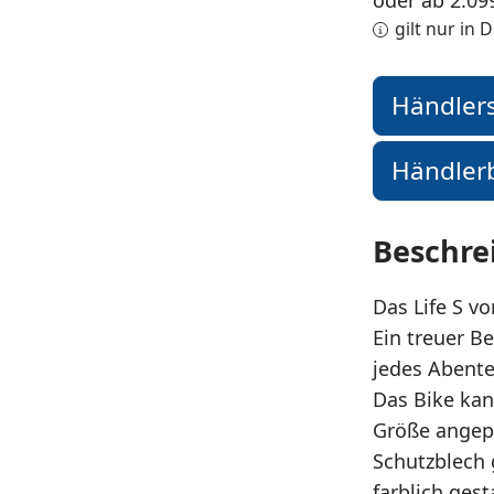
oder ab 2.09
gilt nur in
Händler
Händler
Beschre
Das Life S vo
Ein treuer Be
jedes Abente
Das Bike kan
Größe angep
Schutzblech
farblich ges