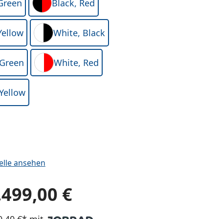
 Green
Black, Red
Yellow
White, Black
 Green
White, Red
Yellow
elle ansehen
.499,00 €