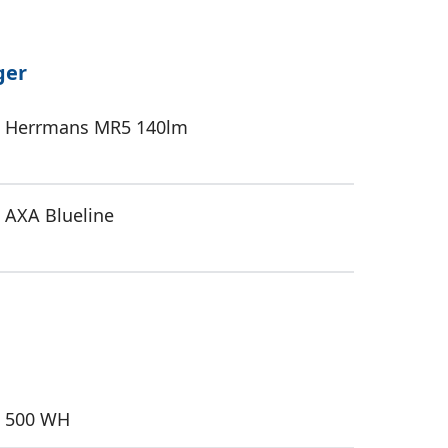
ger
Herrmans MR5 140lm
AXA Blueline
500 WH