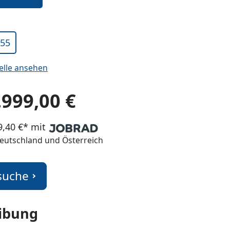
55
elle ansehen
.999,00 €
9,40 €* mit
 Deutschland und Österreich
suche
cken um zu Vergrößern
ibung