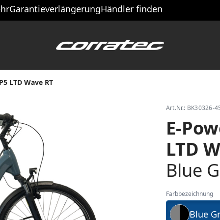
hr
Garantieverlängerung
Händler finden
AP5 LTD Wave RT
Art.Nr.: BK30326-
E-Pow
LTD W
Blue G
Farbbezeichnung
Blue Gr