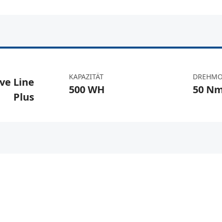
KAPAZITÄT
DREHM
ve Line
500 WH
50 N
Plus