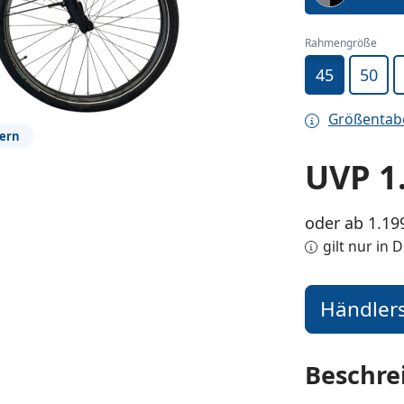
Rahmengröße
45
50
Größentab
ßern
UVP
1
oder ab 1.19
gilt nur in
Händler
Kli
Beschre