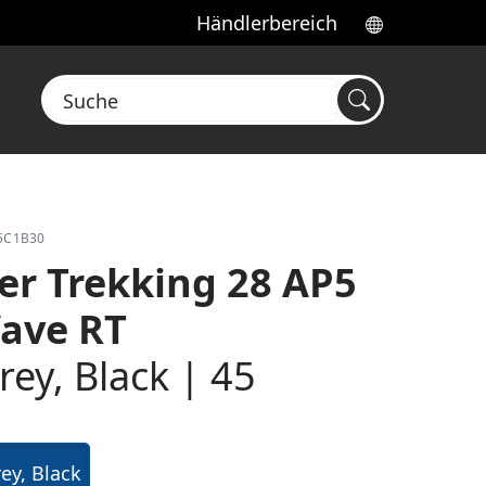
Händlerbereich
Suche
45C1B30
er Trekking 28 AP5
ave RT
rey, Black | 45
ey, Black