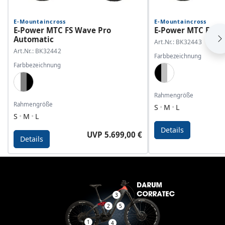
E-Mountaincross
E-Mountaincross
E-Power MTC FS Wave Pro
E-Power MTC FS Wa
Automatic
Art.Nr.: BK32443
Art.Nr.: BK32442
Farbbezeichnung
Farbbezeichnung
Black, Dark Silver
White, Grey, Black
Rahmengröße
Rahmengröße
S
M
L
S
M
L
Details
UVP 5.699,00 €
Details
Details - E-Power MTC FS Wave Pro Automatic
Details - E-Power MTC 
3
2
5
1
4