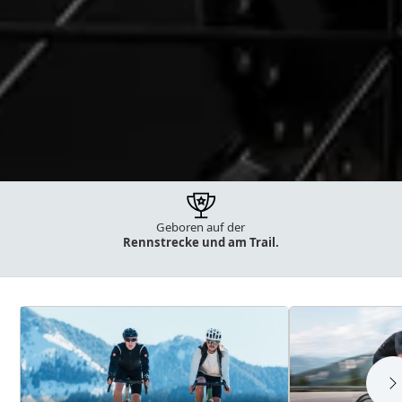
Geboren auf der
35 Jahre Erfahrung
bei Bikes
Rennstrecke und am Trail.
und E-Bikes.
Kategorien