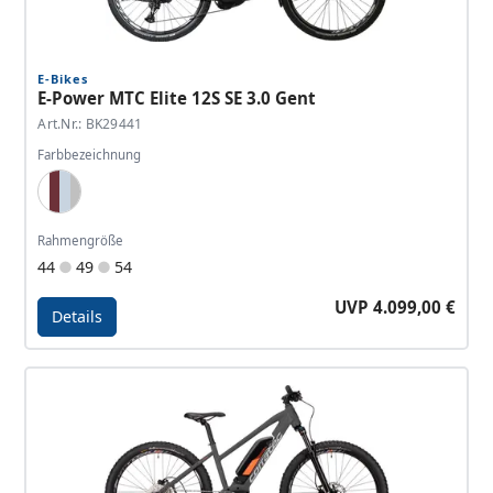
E-Bikes
E-Power MTC Elite 12S SE 3.0 Gent
Art.Nr.: BK29441
Farbbezeichnung
Met. Gray Blue, Wine Red, Light Blue, Silver
Rahmengröße
44
49
54
UVP 4.099,00 €
Details
Details - E-Power MTC Elite 12S SE 3.0 Gent