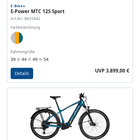
E-Bikes
E-Power MTC 12S Sport
Art.Nr.: BK29442
Farbbezeichnung
Light Blue Silver, Orange, Brilliant Petrol
Rahmengröße
39
44
49
54
UVP 3.899,00 €
Details
Details - E-Power MTC 12S Sport