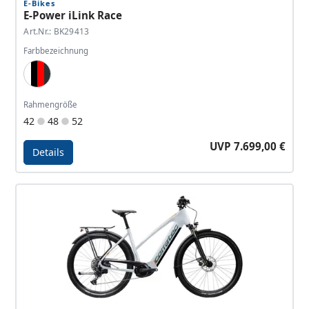
E-Bikes
E-Power iLink Race
Art.Nr.: BK29413
Farbbezeichnung
Silver Gray, Pearlized Black, Red, Anthracite
Rahmengröße
42
48
52
UVP 7.699,00 €
Details
Details - E-Power iLink Race