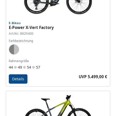
E-Bikes
E-Power X-Vert Factory
Art.Nr.: BK29400
Farbbezeichnung
Dark Grey, Silver
Rahmengröße
44
49
54
57
UVP 5.499,00 €
Details
Details - E-Power X-Vert Factory