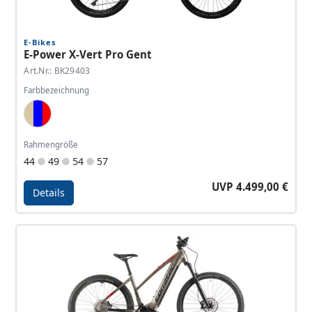
E-Bikes
E-Power X-Vert Pro Gent
Art.Nr.: BK29403
Farbbezeichnung
Sand Metallic, Dark Metallic Blue, Red
Rahmengröße
44
49
54
57
UVP 4.499,00 €
Details
Details - E-Power X-Vert Pro Gent