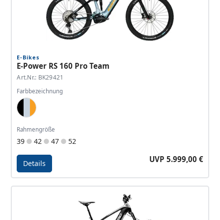
E-Bikes
E-Power RS 160 Pro Team
Art.Nr.: BK29421
Farbbezeichnung
Pearlized Black, Light Blue, Mango
Rahmengröße
39
42
47
52
UVP 5.999,00 €
Details
Details - E-Power RS 160 Pro Team