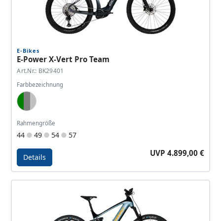
E-Bikes
E-Power X-Vert Pro Team
Art.Nr.: BK29401
Farbbezeichnung
Green, Dark Grey, Silver
Rahmengröße
44
49
54
57
UVP 4.899,00 €
Details
Details - E-Power X-Vert Pro Team