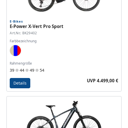
E-Bikes
E-Power X-Vert Pro Sport
Art.Nr.: BK29402
Farbbezeichnung
Sand Metallic, Dark Metallic Blue, Red
Rahmengröße
39
44
49
54
UVP 4.499,00 €
Details
Details - E-Power X-Vert Pro Sport