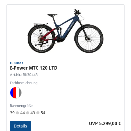
Details - E-Power RS 160 LTD
E-Bikes
E-Power MTC 120 LTD
Art.Nr.: BK30443
Farbbezeichnung
Dark Blue, Red, White, Grey
Rahmengröße
39
44
49
54
UVP 5.299,00 €
Details