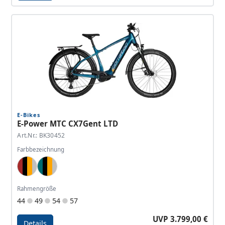
Details - E-Power MTC 120 LTD
E-Bikes
E-Power MTC CX7Gent LTD
Art.Nr.: BK30452
Farbbezeichnung
Brown, Black, Orange, Silver
Brilliant Petrol, Black, Orange, Light Blue Silver
Rahmengröße
44
49
54
57
UVP 3.799,00 €
Details