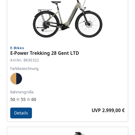
E-Bikes
E-Power Trekking 28 Gent LTD
Art.Nr.: BK30322
Farbbezeichnung
Sand, Blau
Rahmengröße
50
55
60
UVP 2.999,00 €
Details
Details - E-Power Trekking 28 Gent LTD