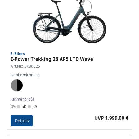
E-Bikes
E-Power Trekking 28 AP5 LTD Wave
Art.Nr.: BK30325
Farbbezeichnung
Blue Grey, Black
Rahmengröße
45
50
55
UVP 1.999,00 €
Details
Details - E-Power Trekking 28 AP5 LTD Wave