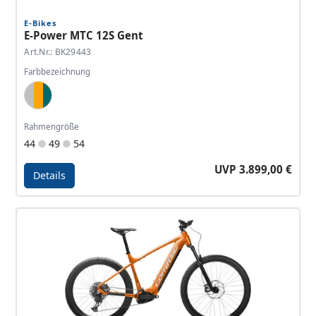
E-Bikes
E-Power MTC 12S Gent
Art.Nr.: BK29443
Farbbezeichnung
Light Blue Silver, Orange, Brilliant Petrol
Rahmengröße
44
49
54
UVP 3.899,00 €
Details
Details - E-Power MTC 12S Gent