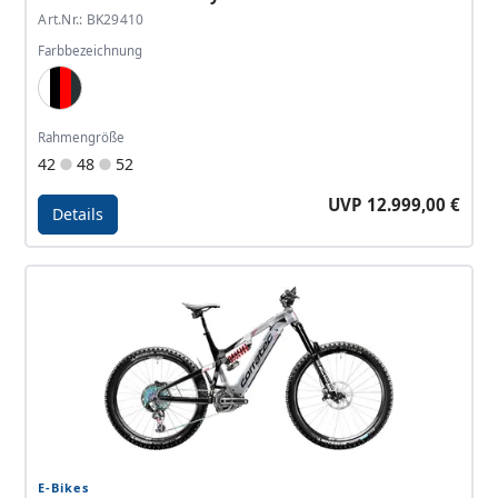
Art.Nr.: BK29410
Farbbezeichnung
Silver Gray, Pearlized Black, Red, Anthracite
Rahmengröße
42
48
52
UVP 12.999,00 €
Details
Details - E-Power iLink Factory
E-Bikes