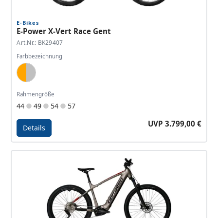
E-Bikes
E-Power X-Vert Race Gent
Art.Nr.: BK29407
Farbbezeichnung
Race Orange, Gray Silver
Rahmengröße
44
49
54
57
UVP 3.799,00 €
Details
Details - E-Power X-Vert Race Gent