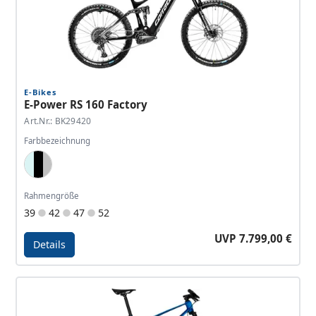
E-Bikes
E-Power RS 160 Factory
Art.Nr.: BK29420
Farbbezeichnung
Silver Rainbow, Pearlized Black, Silver
Rahmengröße
39
42
47
52
UVP 7.799,00 €
Details
Details - E-Power RS 160 Factory