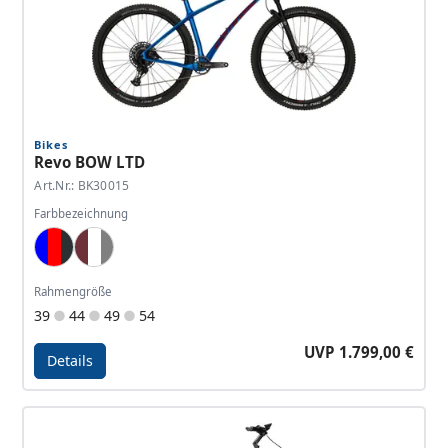
Bikes
Revo BOW LTD
Art.Nr.: BK30015
Farbbezeichnung
Blue, Red, Anthracite
Wine Red, White, Grey
Rahmengröße
39
44
49
54
UVP 1.799,00 €
Details
Details - Revo BOW LTD