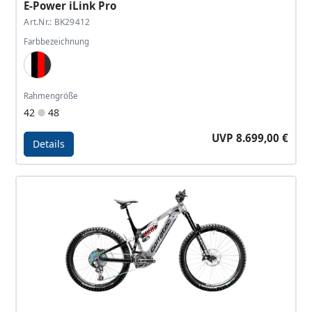
E-Power iLink Pro
Art.Nr.: BK29412
Farbbezeichnung
Silver Gray, Pearlized Black, Red, Anthracite
Rahmengröße
42
48
UVP 8.699,00 €
Details
Details - E-Power iLink Pro