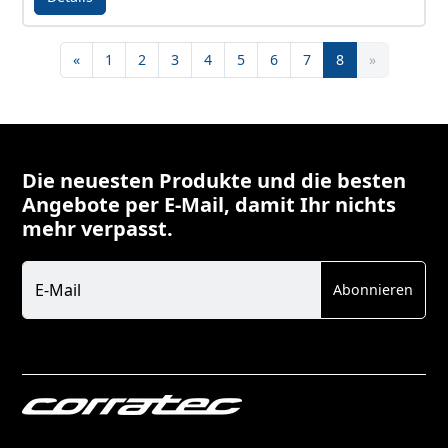
Details - E-Power MTC CX7Gent LTD
Zurück
«
1
2
3
4
5
6
7
8
»
Die neuesten Produkte und die besten
Angebote per E-Mail, damit Ihr nichts
mehr verpasst.
Newsletter
E-Mail
Abonnieren