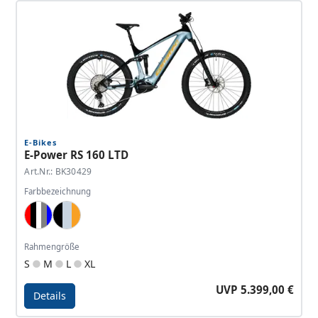
E-Bikes
E-Power RS 160 LTD
Art.Nr.: BK30429
Farbbezeichnung
Red, Black, Silver White, Polar Gray, Dark Blue
Black, Light Blue, Mango
Rahmengröße
S
M
L
XL
UVP 5.399,00 €
Details