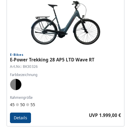
E-Bikes
E-Power Trekking 28 AP5 LTD Wave RT
Art.Nr.: BK30326
Farbbezeichnung
Blue Grey, Black
Rahmengröße
45
50
55
UVP 1.999,00 €
Details
Details - E-Power Trekking 28 AP5 LTD Wave RT