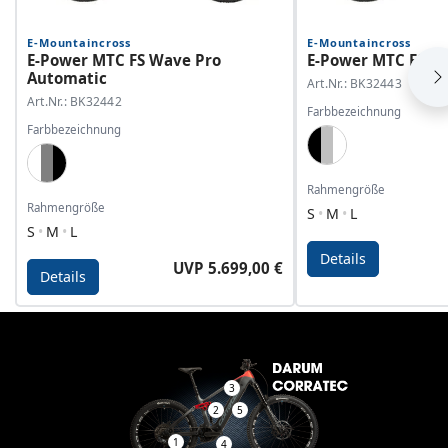
E-Mountaincross
E-Mountaincross
E-Power MTC FS Wave Pro
E-Power MTC FS Wa
Automatic
Art.Nr.: BK32443
Art.Nr.: BK32442
Farbbezeichnung
Farbbezeichnung
Black, Dark Silver
White, Grey, Black
Rahmengröße
Rahmengröße
S
M
L
S
M
L
Details
UVP 5.699,00 €
Details
Details - E-Power MTC FS Wave Pro Automatic
Details - E-Power MTC 
3
2
5
1
4