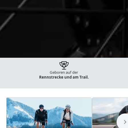
Geboren auf der
35 Jahre Erfahrung
bei Bikes
Rennstrecke und am Trail.
und E-Bikes.
Kategorien