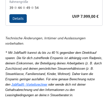
Rahmengröße
39
44
49
54
UVP 7.999,00 €
Details
Details - Revo BOW SL Factory
Technische Änderungen, Irrtümer und Auslassungen
vorbehalten.
*
Mit JobRad® kannst du bis zu 40 % gegenüber dem Direktkauf
sparen.
Die für dich zutreffende Ersparnis ist abhängig vom Radpreis,
deinem Einkommen, der Beteiligung deines Arbeitgebers (z. B. durch
Zuschüsse) und deinen persönlichen Steuerverhältnissen (z. B.
Steuerklasse, Familienstand, Kinder, Wohnort). Daher kann die
Ersparnis geringer ausfallen. Für eine genaue Berechnung nutze
den
JobRad®
-Vorteilsrechner
oder wende dich mit deiner
Gehaltsabrechnung und den Informationen zu den
Leasingbedingungen an deine:n Steuerberater:in.