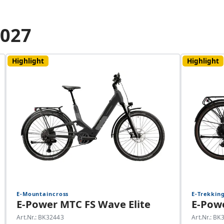
2027
Highlight
Highlight
E-Mountaincross
E-Trekkin
E-Power MTC FS Wave Elite
E-Powe
Art.Nr.: BK32443
Art.Nr.: B