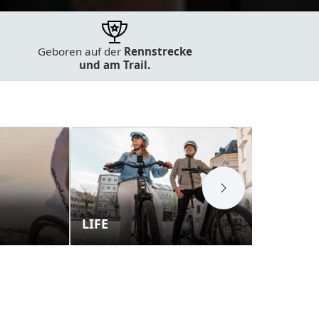
Geboren auf der
Rennstrecke
und am Trail.
LIFE
E-T