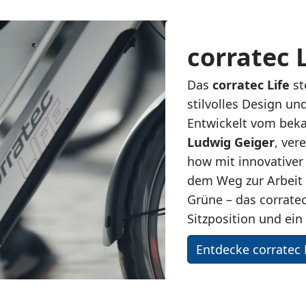
corratec L
Das
corratec Life
st
stilvolles Design un
Entwickelt vom bek
Ludwig Geiger
, ver
how mit innovativer 
dem Weg zur Arbeit 
Grüne – das corratec
Sitzposition und ei
Entdecke corratec 