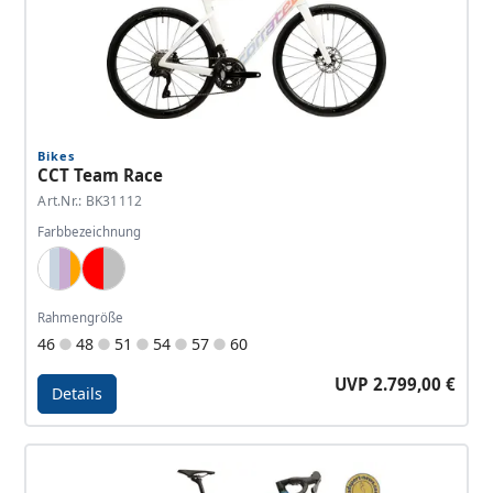
Bikes
CCT Team Race
Art.Nr.: BK31112
Farbbezeichnung
White, Lightblue, Lavender, Orange
Red, Silver
Rahmengröße
46
48
51
54
57
60
UVP 2.799,00 €
Details
Details - CCT Team Race