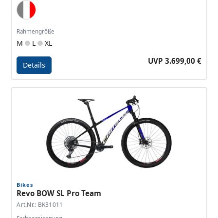
Grey, White, Neon Red
Rahmengröße
M
L
XL
UVP 3.699,00 €
Details
Details - Revo Bow iLink Elite
Bikes
Revo BOW SL Pro Team
Art.Nr.: BK31011