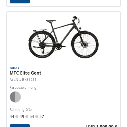
Details - MTC Elite Sport
Bikes
MTC Elite Gent
Art.Nr.: BK31211
Farbbezeichnung
Dark Grey, Silver
Rahmengröße
44
49
54
57
UVP 1.099,00 €