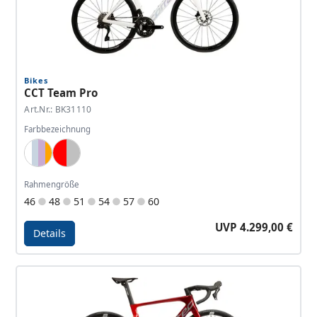
Bikes
CCT Team Pro
Art.Nr.: BK31110
Farbbezeichnung
White, Lightblue, Lavender, Orange
Red, Silver
Rahmengröße
46
48
51
54
57
60
UVP 4.299,00 €
Details
Details - CCT Team Pro