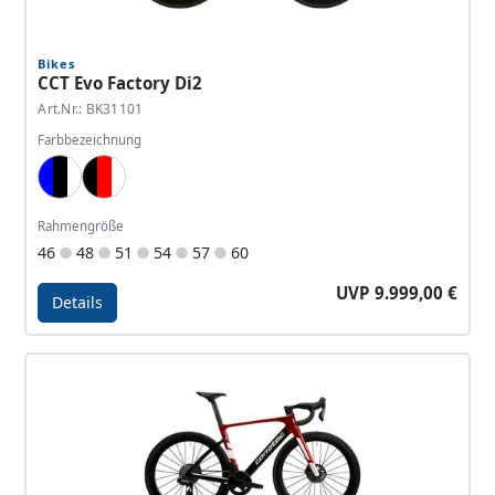
Bikes
CCT Evo Factory Di2
Art.Nr.: BK31101
Farbbezeichnung
Blue, Black, White
Black, Red, White
Rahmengröße
46
48
51
54
57
60
UVP 9.999,00 €
Details
Details - CCT Evo Factory Di2