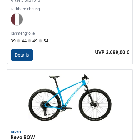
Art.Nr.: BK31013
Farbbezeichnung
Wine Red, White, Dark Grey
Rahmengröße
39
44
49
54
UVP 2.699,00 €
Details
Details - Revo BOW Elite
Bikes
Revo BOW