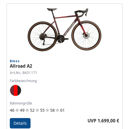
Details - Allroad A1
Bikes
Allroad A2
Art.Nr.: BK31171
Farbbezeichnung
Wine Red, Red, Antracite
Rahmengröße
46
49
52
55
58
61
UVP 1.699,00 €
Details