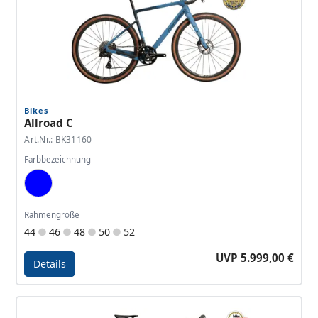
Bikes
Allroad C
Art.Nr.: BK31160
Farbbezeichnung
Blue, Dark Blue
Rahmengröße
44
46
48
50
52
UVP 5.999,00 €
Details
Details - Allroad C