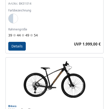
Art.Nr.: BK31014
Farbbezeichnung
Light Blue, White
Rahmengröße
39
44
49
54
UVP 1.999,00 €
Details
Details - Revo BOW
Bikes