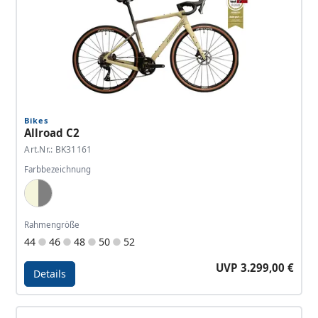
Bikes
Allroad C2
Art.Nr.: BK31161
Farbbezeichnung
Dark Beige, Dark Grey
Rahmengröße
44
46
48
50
52
UVP 3.299,00 €
Details
Details - Allroad C2