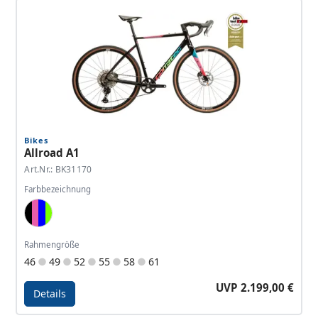
Bikes
Allroad A1
Art.Nr.: BK31170
Farbbezeichnung
Black, Pink, Blue, Neon Green
Rahmengröße
46
49
52
55
58
61
UVP 2.199,00 €
Details