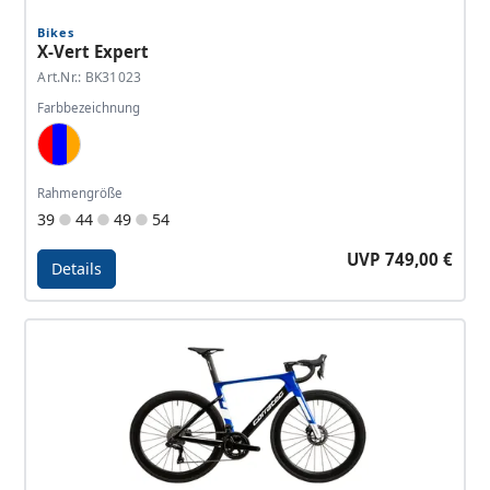
Bikes
X-Vert Expert
Art.Nr.: BK31023
Farbbezeichnung
Red, Dark Blue, Orange
Rahmengröße
39
44
49
54
UVP 749,00 €
Details
Details - X-Vert Expert