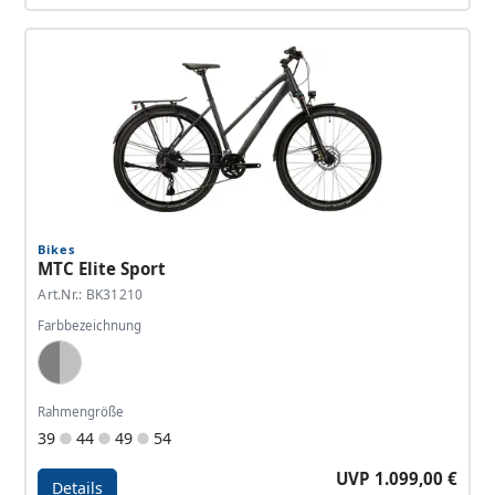
Details - Allroad A2
Bikes
MTC Elite Sport
Art.Nr.: BK31210
Farbbezeichnung
Dark Grey, Silver
Rahmengröße
39
44
49
54
UVP 1.099,00 €
Details