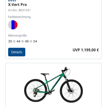
Bikes
X-Vert Pro
Art.Nr.: BK31021
Farbbezeichnung
Light Blue, Dark Blue, Red
Rahmengröße
39
44
49
54
UVP 1.199,00 €
Details
Details - X-Vert Pro