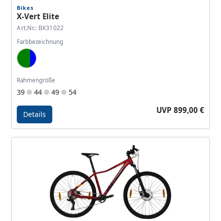
Bikes
X-Vert Elite
Art.Nr.: BK31022
Farbbezeichnung
Jungle Green, Tactic Green, Dark Blue
Rahmengröße
39
44
49
54
UVP 899,00 €
Details
Details - X-Vert Elite