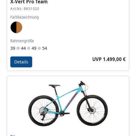
X-Vert Pro Team
Art.Nr.: BK31020
Farbbezeichnung
Black, Copper
Rahmengröße
39
44
49
54
UVP 1.499,00 €
Details
Details - X-Vert Pro Team