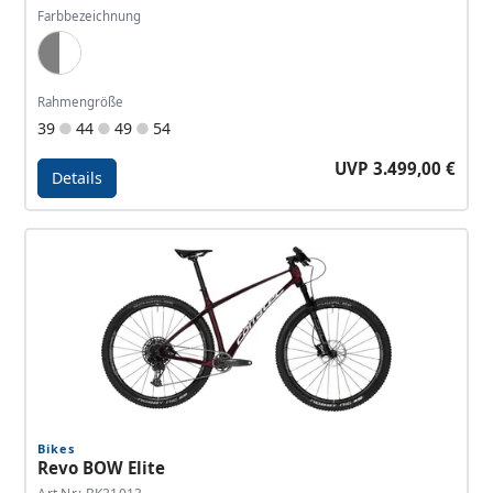
Farbbezeichnung
Dark Grey, White
Rahmengröße
39
44
49
54
UVP 3.499,00 €
Details
Details - Revo BOW SL Pro
Bikes
Revo BOW Elite