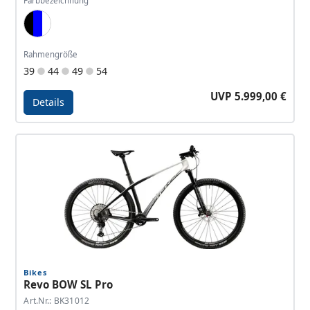
Farbbezeichnung
Black, Blue, White
Rahmengröße
39
44
49
54
UVP 5.999,00 €
Details
Details - Revo BOW SL Pro Team
Bikes
Revo BOW SL Pro
Art.Nr.: BK31012