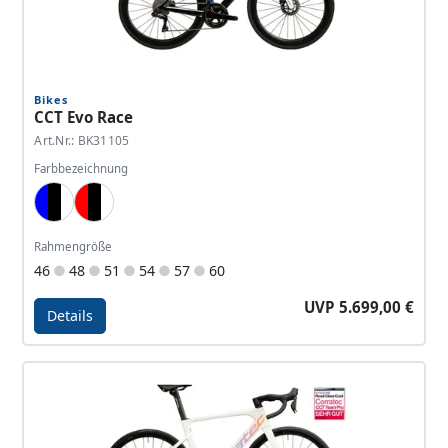
Bikes
CCT Evo Race
Art.Nr.: BK31105
Farbbezeichnung
Blue, Black, White
Red, Black, White
Rahmengröße
46
48
51
54
57
60
UVP 5.699,00 €
Details
Details - CCT Evo Race