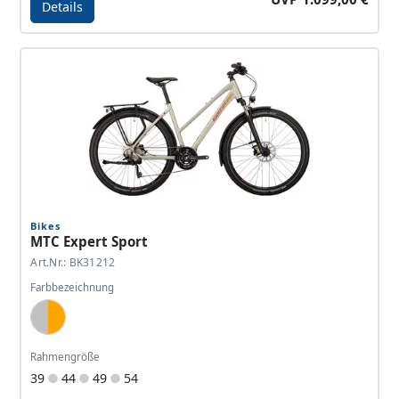
Details
Details - MTC Elite Gent
Bikes
MTC Expert Sport
Art.Nr.: BK31212
Farbbezeichnung
Silver, Orange
Rahmengröße
39
44
49
54