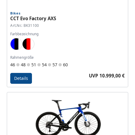
Bikes
CCT Evo Factory AXS
Art.Nr.: BK31100
Farbbezeichnung
Blue, Black, White
Black, Red, White
Rahmengröße
46
48
51
54
57
60
UVP 10.999,00 €
Details
Details - CCT Evo Factory AXS