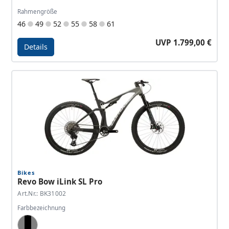
Rahmengröße
46
49
52
55
58
61
UVP 1.799,00 €
Details
Details - Allroad Travel EQ
Bikes
Revo Bow iLink SL Pro
Art.Nr.: BK31002
Farbbezeichnung