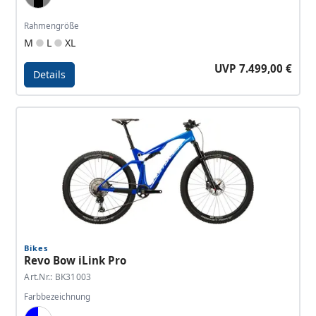
Grey, Black, Light Grey
Rahmengröße
M
L
XL
UVP 7.499,00 €
Details
Details - Revo Bow iLink SL Pro
Bikes
Revo Bow iLink Pro
Art.Nr.: BK31003
Farbbezeichnung