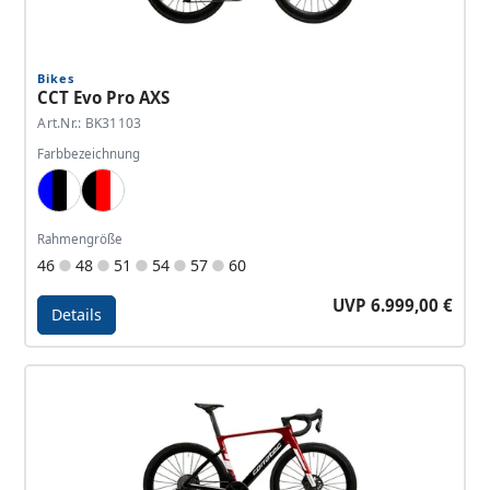
Bikes
CCT Evo Pro AXS
Art.Nr.: BK31103
Farbbezeichnung
Blue, Black, White
Black, Red, White
Rahmengröße
46
48
51
54
57
60
UVP 6.999,00 €
Details
Details - CCT Evo Pro AXS