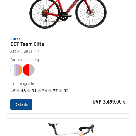
Bikes
CCT Team Elite
Art.Nr.: BK31111
Farbbezeichnung
White, Lightblue, Lavender, Orange
Red, Silver
Rahmengröße
46
48
51
54
57
60
UVP 3.499,00 €
Details
Details - CCT Team Elite