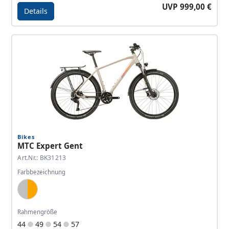
UVP 999,00 €
Details
Details - MTC Expert Sport
Bikes
MTC Expert Gent
Art.Nr.: BK31213
Farbbezeichnung
Silver, Orange
Rahmengröße
44
49
54
57