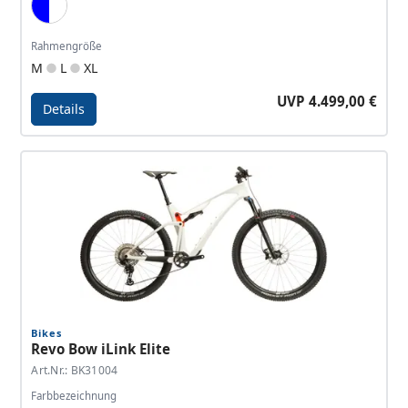
Blue, White
Rahmengröße
M
L
XL
UVP 4.499,00 €
Details
Details - Revo Bow iLink Pro
Bikes
Revo Bow iLink Elite
Art.Nr.: BK31004
Farbbezeichnung