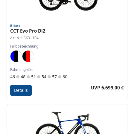
Bikes
CCT Evo Pro Di2
Art.Nr.: BK31104
Farbbezeichnung
Blue, Black, White
Black, Red, White
Rahmengröße
46
48
51
54
57
60
UVP 6.699,00 €
Details
Details - CCT Evo Pro Di2