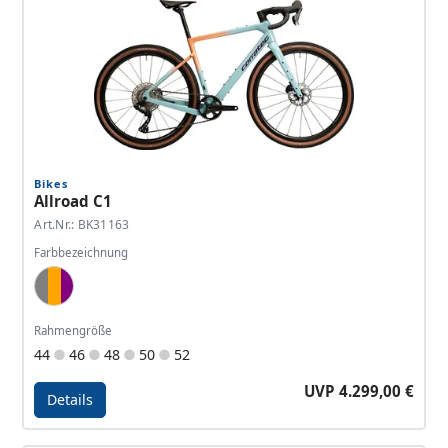
Bikes
Allroad C1
Art.Nr.: BK31163
Farbbezeichnung
Blue Grey, Copper Orange, Purple
Rahmengröße
44
46
48
50
52
UVP 4.299,00 €
Details
Details - Allroad C1