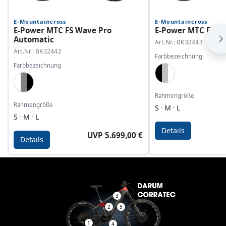
E-Mountaincross
E-Mountaincross
E-Power MTC FS Wave Pro
E-Power MTC FS Wa
Automatic
Art.Nr.: BK32443
Art.Nr.: BK32442
Farbbezeichnung
Farbbezeichnung
Black, Dark Silver
White, Grey, Black
Rahmengröße
Rahmengröße
S
M
L
S
M
L
Details
UVP 5.699,00 €
Details
Details - E-Power MTC FS Wave Pro Automatic
Details - E-Power MTC 
3
2
5
1
4