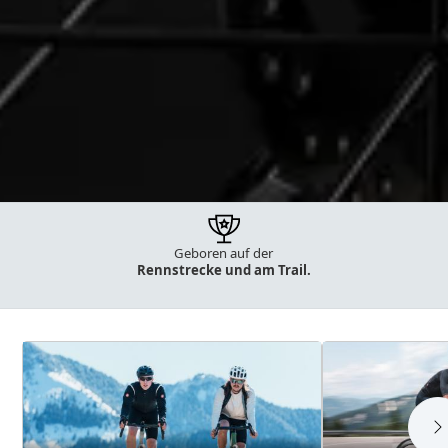
Geboren auf der
35 Jahre Erfahrung
bei Bikes
Rennstrecke und am Trail.
und E-Bikes.
Kategorien